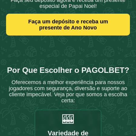
Faça seu depósito agora e receba um presente
especial de Papai Noel!
Faça um depósito e receba um
presente de Ano Novo
Por Que Escolher o PAGOLBET?
Oferecemos a melhor experiência para nossos
jogadores com segurança, diversão e suporte ao
cliente impecável. Veja por que somos a escolha
certa:
🎰
Variedade de