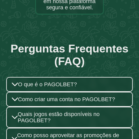
em nossa plataforma
segura e confiável.
Perguntas Frequentes
(FAQ)
O que é o PAGOLBET?
O PAGOLBET é uma plataforma de
Como criar uma conta no PAGOLBET?
jogos online que oferece uma
experiência completa com bônus de
Para criar uma conta, clique em
Quais jogos estão disponíveis no
Ano Novo, prêmios exclusivos e uma
“Inscreva-se”, preencha suas
PAGOLBET?
interface fácil de usar.
informações pessoais e aproveite o
bônus inicial oferecido pelo Papai Noel!
O PAGOLBET oferece uma variedade
Como posso aproveitar as promoções de
de jogos emocionantes, incluindo caça-