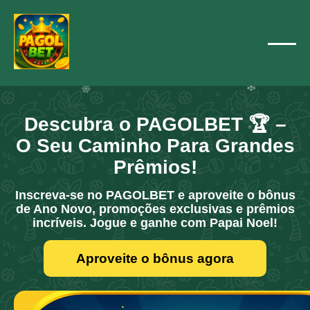
❄
❄
❄
❄
❄
❄
❄
❄
Descubra o PAGOLBET 🏆 –
O Seu Caminho Para Grandes
❄
Prêmios!
❄
Inscreva-se no PAGOLBET e aproveite o bônus
de Ano Novo, promoções exclusivas e prêmios
incríveis. Jogue e ganhe com Papai Noel!
Aproveite o bônus agora