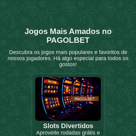
Jogos Mais Amados no
PAGOLBET
Descubra os jogos mais populares e favoritos de
nossos jogadores. Há algo especial para todos os
gostos!
Slots Divertidos
Aproveite rodadas grátis e