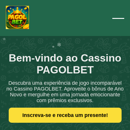
❄
❄
❄
❄
❄
❄
❄
❄
Bem-vindo ao Cassino
❄
PAGOLBET
Descubra uma experiência de jogo incomparável
no Cassino PAGOLBET. Aproveite o bônus de Ano
Novo e mergulhe em uma jornada emocionante
com prêmios exclusivos.
Inscreva-se e receba um presente!