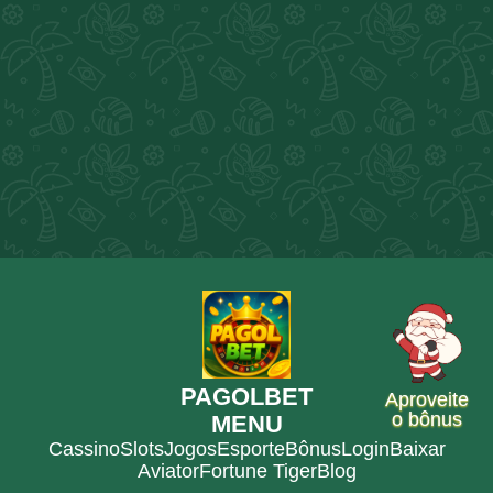
PAGOLBET
Aproveite
o bônus
MENU
Cassino
Slots
Jogos
Esporte
Bônus
Login
Baixar
Aviator
Fortune Tiger
Blog