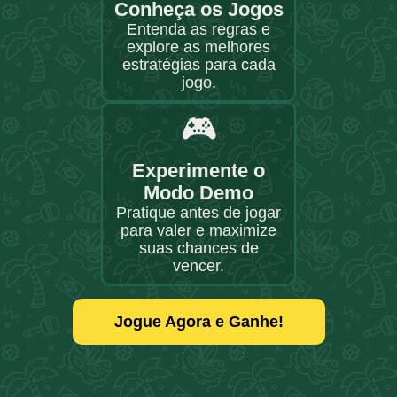
Conheça os Jogos
Entenda as regras e
explore as melhores
estratégias para cada
jogo.
🎮
Experimente o
Modo Demo
Pratique antes de jogar
para valer e maximize
suas chances de
vencer.
Jogue Agora e Ganhe!