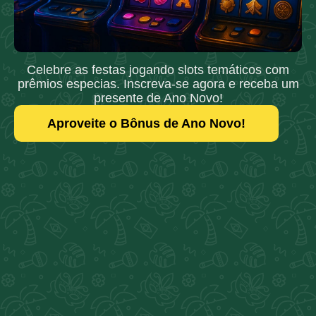
Celebre as festas jogando slots temáticos com
prêmios especias. Inscreva-se agora e receba um
presente de Ano Novo!
Aproveite o Bônus de Ano Novo!