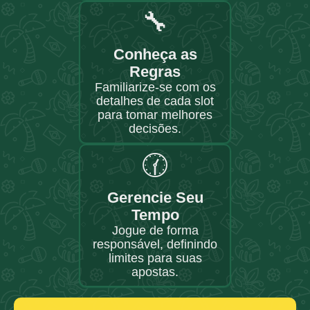
🔧
Conheça as
Regras
Familiarize-se com os
detalhes de cada slot
para tomar melhores
decisões.
🕜
Gerencie Seu
Tempo
Jogue de forma
responsável, definindo
limites para suas
apostas.