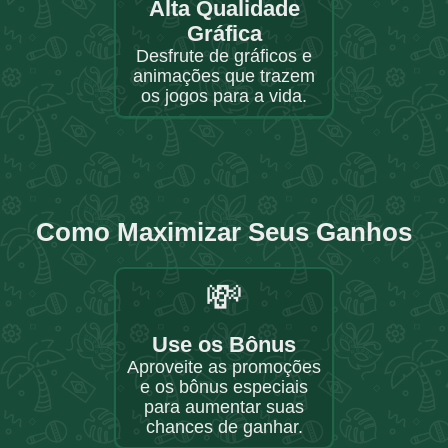
Alta Qualidade
Gráfica
Desfrute de gráficos e
animações que trazem
os jogos para a vida.
Como Maximizar Seus Ganhos
💸
Use os Bônus
Aproveite as promoções
e os bônus especiais
para aumentar suas
chances de ganhar.